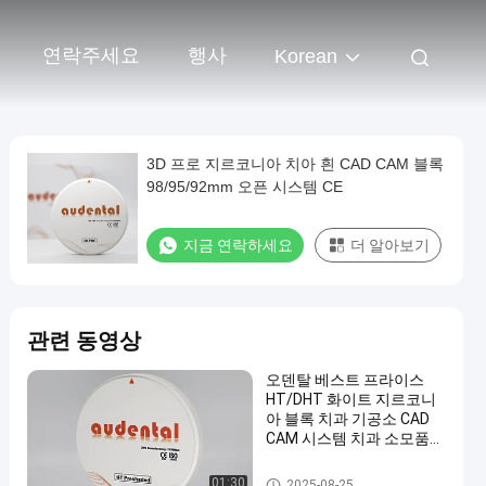
연락주세요
행사
Korean
3D 프로 지르코니아 치아 흰 CAD CAM 블록
98/95/92mm 오픈 시스템 CE
지금 연락하세요
더 알아보기
관련 동영상
오덴탈 베스트 프라이스
HT/DHT 화이트 지르코니
아 블록 치과 기공소 CAD
CAM 시스템 치과 소모품
치과용 지르코니아
치과 용 지르코니아 블록
01:30
2025-08-25