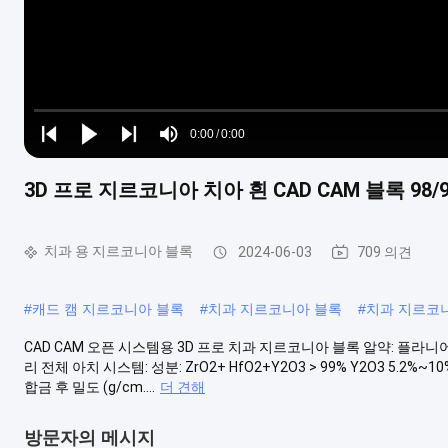
Loaded
:
0%
0:00
/
0:00
Play
Play
Play
Mute
Current
Duration
next
next
3D 프로 지르코니아 치아 흰 CAD CAM 블록 98/
Time
치과 용 지르코니아 블록
2024-06-03
709 의견
#
캐드 캠 지르코니아 블록
#
치과 지르코니아 블록
#
치과 지르코니
CAD CAM 오픈 시스템용 3D 프로 치과 지르코니아 블록 알약: 플라
리 전체 아치 시스템: 성분: ZrO2+ HfO2+Y2O3 > 99% Y2O3 5.2%~10
합금 후 밀도 (g/cm....
더 견해
방문자의 메시지