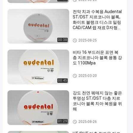
전악 치과 수복용 Audental
ST/DST 지르코니아 블록,
화이트 블랭크 디스크 밀링
CAD/CAM 랩 재료 D자형
95mm
치과 용 지르코니아 블록
00:38
2025-08-25
en
비타 16 부드러운 표면 복
층 지르코니아 블록 융통 강
도 1100Mpa
다층 지르코니아 블록
2025-03-20
00:45
강도 천연 꿰매지 않는 좋은
투명성 ST/DST 다층 지르
코니아 블록 치아 복원을 위
해
다층 지르코니아 블록
01:29
2025-08-26