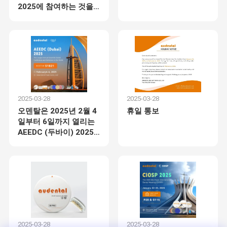
2025에 참여하는 것을
기쁘게 생각합니다.
2025-03-28
2025-03-28
오덴탈은 2025년 2월 4
휴일 통보
일부터 6일까지 열리는
AEEDC (두바이) 2025
에 참가하는 것을 기쁘게
생각합니다.
2007년에 설립된 Audental은 치과 생체 재료 분야의 선두 주자인 중
국 제조업체로, 프리미엄 지르코니아 블록, 유리 세라믹, 다양한 치과
용 금속 합금 및 첨단 디지털 치과 솔루션을 포함하는 포괄적인 포트
집
제품
우리에 대하
공장 여행
폴리오를 제공합니다.
여
창사, 상하이, 친황다오에 위치한 최첨단 생산 시설은 ISO 13485 표
준에 따라 완벽하게 인증되었습니다. 지르코니아에서 금속 합금에
2025-03-28
2025-03-28
이르기까지 모든 제품은 CE 0197 및 FDA 승인을 받았으며, 이는 안