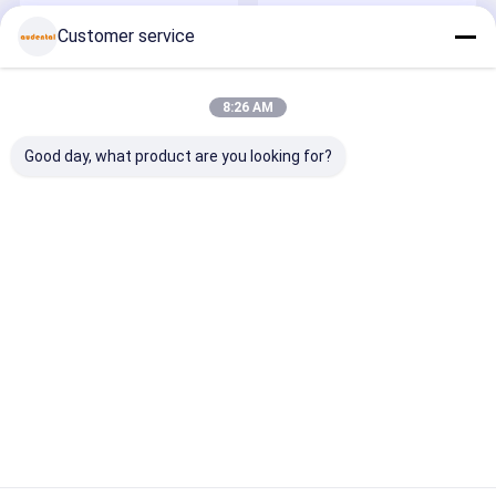
전, 품질 및 임상 성능에 대한 최고 수준의 글로벌 표준을 충족하려는
지르코니아 블록 성능에
아우덴탈은 CIOSP
당사의 노력을 반영합니다.
Customer service
시너지 처리 과정의 영향
2025에서 디지털 솔루
재료 과학, 공정 혁신 및 임상 응용 분야에 대한 깊은 전문 지식을 갖
션을 선보일 것입니다.
춘 역동적인 R&D 팀을 통해 Audental은 끊임없이
품질 관리
연락주세요
뉴스
경우
끊임없이 변화하는 치과 환경의 요구를 충족하기 위해 기술과 제품
라인을 발전시키고 있습니다.
8:26 AM
생체 세라믹, 금속 합금 및 디지털 치과에 전략적으로 집중하여, 당사
는 지능형 제조를 디지털 워크플로우와 원활하게 통합하여 전 세계
Good day, what product are you looking for?
치과 기공소 및 임상의에게 신뢰할 수 있고 고성능 솔루션을 제공합
니다.
신뢰, 효율성, 정밀성 및 혁신이라는 핵심 가치를 바탕으로 Audental
인용문을 요
은 첨단 기술, 엄격한 품질 관리 및 지속적인 개선 문화를 통해 타협
구하세요
없는 품질을 유지합니다.
2025-03-28
2025-03-28
오늘날 Audental 제품은 전 세계 100개 이상의 국가에서 치과 전문
가들의 신뢰를 받고 있으며, 일상적인 임상 진료에서 탁월한 일관성,
오덴탈 전시회!
지르코니아 블록 의 투명
치과 용 지르코니아 블록
신뢰성 및 결과로 인정받고 있습니다.
성 과 강도 의 관계
다층 지르코니아 블록
사전 음영 처리된 지르코니아 블록
치아 유리 세라믹스
Desktop Site
홈
사이트맵
연락처
사이트맵
개인정보 보호 정책
치과용 3D 메탈 프린트