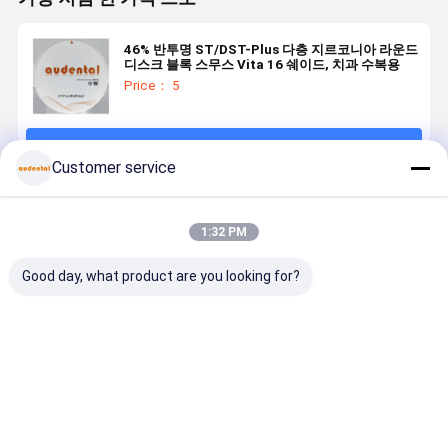
46% 반투명 ST/DST-Plus 다층 지르코니아 라운드
디스크 블록 스무스 Vita 16 쉐이드, 치과 수복용
Price： 5
계속하다
Customer service
추천된 제품
1:32 PM
Good day, what product are you looking for?
다층 지르코니
정밀 설계된 다
강도 천연 꿰매
정밀 설계된
아 블록은 앞뒤
층 지르코니아
지 않는 좋은 투
층 지르코니
치아 응용을위
블록, 치과용으
명성 ST/DST
블록, 치과
한 균형 잡힌 강
로 균형 잡힌 강
다층 지르코니
로 균형 잡힌
도와 높은 투명
도와 자연스러
아 블록 치아 복
도와 자연스
최고의 가격
최고의 가격
최고의 가격
최고의 가
성을 제공합니
운 심미성을 특
원을 위해
운 심미성을