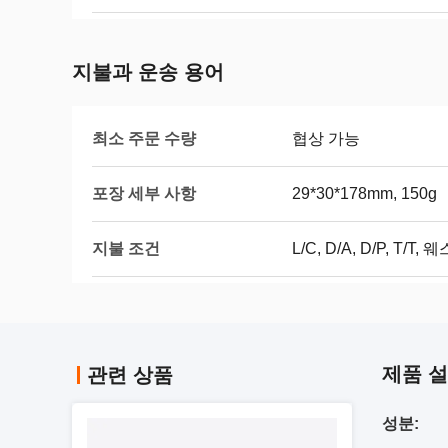
지불과 운송 용어
최소 주문 수량
협상 가능
포장 세부 사항
29*30*178mm, 150g
지불 조건
L/C, D/A, D/P, T
제품 
관련 상품
성분: