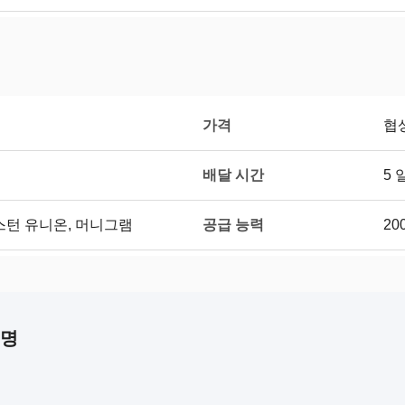
가격
협
배달 시간
5 
공급 능력
/T, 웨스턴 유니온, 머니그램
20
설명