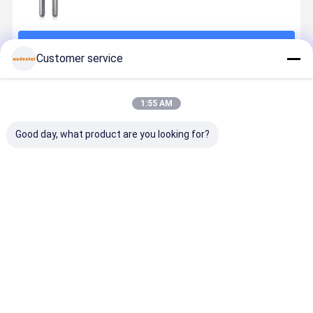
계속하다
Customer service
추천된 제품
1:55 AM
Good day, what product are you looking for?
지르코니아 프
안정적인 성능
안정적인 성능
지르코니아 
레싱 버 CAD
을 제공하는
을 제공하는
레싱 부어 
CAM 프레싱 도
VHF 프레싱 시
VHF 프레싱 시
화 된 CAD
구 장시간 도구
스템과 호환되
스템과 호환되
CAM 프레싱
수명을 가진 지
는 지르코니아
는 지르코니아
어 깨끗한 
최고의 가격
최고의 가격
최고의 가격
최고의 가
르코니아 유리
프레싱 버 및 지
프레싱 버 및 지
자리를 제공
세라믹 PMMA
르코니아 유리
르코니아 유리
고 지르코니
및 양초를 프레
세라믹 프레싱
세라믹 프레싱
유리 세라믹
싱하기 위해 설
موم의 프레
계