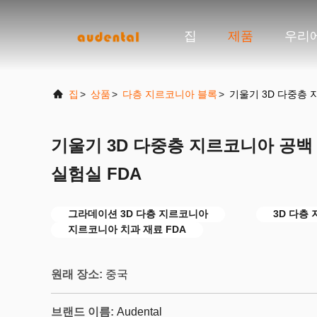
집
제품
우리
집
>
상품
>
다층 지르코니아 블록
>
기울기 3D 다중층 
기울기 3D 다중층 지르코니아 공백
실험실 FDA
그라데이션 3D 다층 지르코니아
3D 다층
지르코니아 치과 재료 FDA
원래 장소:
중국
브랜드 이름:
Audental