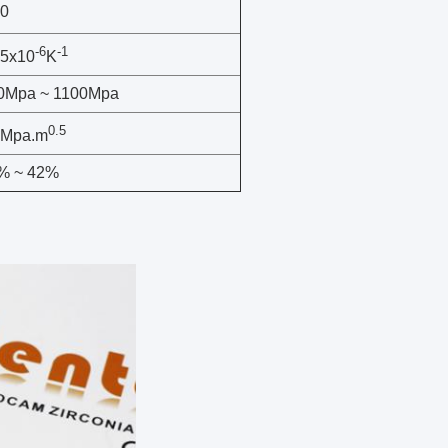
.0
-6
-1
.5x10
K
0Mpa ~ 1100Mpa
0.5
4Mpa.m
% ~ 42%