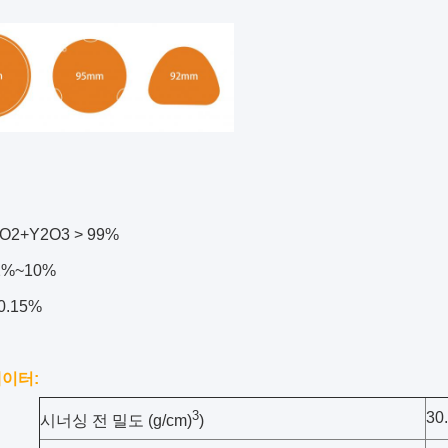
fO2+Y2O3 > 99%
2%~10%
0.15%
이터:
3
30
시너싱 전 밀도 (g/cm)
)