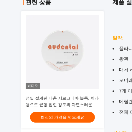
제품 
관련 상품
알약
:
플라
왕관
대처 
오너
비디오
7개 
정밀 설계된 다층 지르코니아 블록, 치과
메릴랜
용으로 균형 잡힌 강도와 자연스러운 심
미성을 특징으로 함
전체 
최상의 가격을 얻으세요