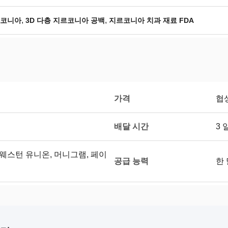
,
,
르코니아
3D 다층 지르코니아 공백
지르코니아 치과 재료 FDA
가격
협
배달 시간
3 
T/T, 웨스턴 유니온, 머니그램, 페이
공급 능력
한 