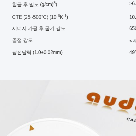
3
>6
합금 후 밀도 (g/cm)
)
-6
-1
CTE (25~500°C) (10
K
)
10
시너지 가공 후 굽기 강도
65
골절 강도
> 
광전달력 (1.0±0.02mm)
49