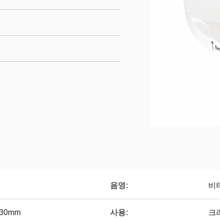
음영:
비타
사용:
5/30mm
크라