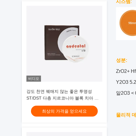
시스템
:
성분:
ZrO2+ H
비디오
Y2O3 5.
강도 천연 꿰매지 않는 좋은 투명성
알2O3 < 
ST/DST 다층 지르코니아 블록 치아 복
원을 위해
최상의 가격을 얻으세요
물리적 데