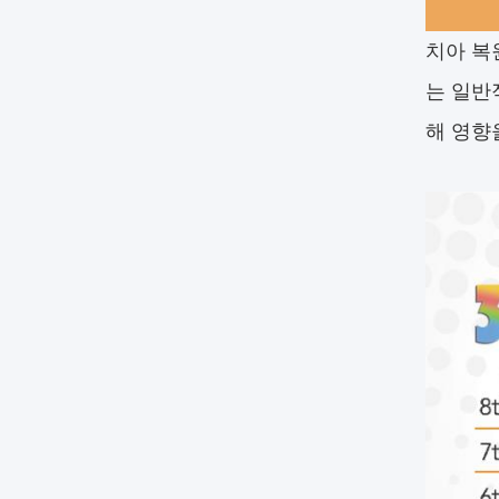
치아 복
는 일반
해 영향