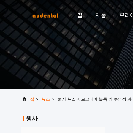
집
제품
우리
집
>
뉴스
>
회사 뉴스 지르코니아 블록 의 투명성 과 
행사