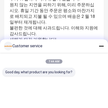
원치 않는 지연을 피하기 위해, 미리 주문하십
시오. 휴일 기간 동안 주문은 평소와 마찬가지
로 배치되고 지불 될 수 있으며 배송은 2 월 18
일부터 재개됩니다.
불편한 것에 대해 사과드립니다. 이해와 지원에
감사드립니다.
새해가 되길 기원합니다!
Customer service
Recommended Products
7:44 AM
Good day, what product are you looking for?
코발트 크롬 합
치아 지르코니
부드러운 취급,
치과 3D 메
금으로 제작되
아 블록은 천연
통제 된 적용 및
프린트 안전
어 뛰어난 가공
다층 미용과 치
그림자 복제를
안 치과용으
성과 오래 지속
아 복원을 위해
위해 얼룩과 가
니켈 베릴륨
되는 성능을 제
합금 후 높은 밀
시 페이스트를
캐드미엄이
최고의 가격
최고의 가격
최고의 가격
최고의 가
공하는 코발트
도를 제공합니
갖춘 치과 실험
는 생물 호환