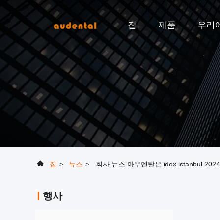
집
제품
우리
집
>
뉴스
>
회사 뉴스 아우덴탈은 idex istanbul
행사