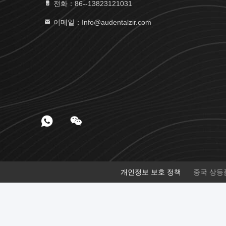
전화：86--13823121031
이메일：Info@audentalzir.com
개인정보 보호 정책
중국 상등품 치