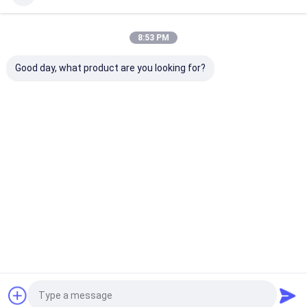
Recommended Products
8:53 PM
Good day, what product are you looking for?
임시 왕관을 위
지르코니아 밀
코발트 크롬 합
선색 Zircon
해 설계 된 치아
링 버 울프스테
금으로 제작되
블록 앞뒤 
Pmma 블록 다
인 카비드 밀링
어 뛰어난 가공
에 적합한 
리 높은 기계적
버 다이아몬드
성과 오래 지속
한 광학 성
견고성을 가진
와 같은 탄소 코
되는 성능을 제
함께
최고의 가격
최고의 가격
최고의 가격
최고의 가
완전한 치아 및
팅으로 치과 실
공하는 코발트
부분 치아
험실의 밀링 및
크롬 블록 밀링
마무리
블랭크
Desktop Site
홈
사이트맵
연락처
사이트맵
개인정보 보호 정책
품질
치과 용 지르코니아 블록
중국 공장.Copyright © 2026 Audental
Bio-Material Co., Ltd. All Rights Reserved.