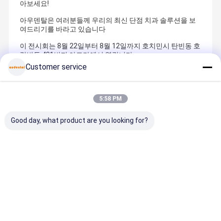
아보세요!
아우덴탈은 여러분들께 우리의 최신 단점 치과 솔루션을 보
여드리기를 바라고 있습니다
이 전시회는 8월 22일부터 8월 12일까지 호치민시 탄빈동 호
랑반투 431번지 아도라에서 열립니다.
Customer service
Recommended Products
5:58 PM
Good day, what product are you looking for?
정밀 CAD CAM
부드러운 취급,
자연스러운 심
치과 3D 메
프레싱 및 프레
통제 된 적용 및
미적 레이어링
프린트 안전
스 기술을 위해
그림자 복제를
과 CAD CAM
안 치과용으
설계 된 치아 유
위해 얼룩과 가
치과 시스템과
니켈 베릴륨
리 세라믹
시 페이스트를
의 호환성으로
캐드미엄이
최고의 가격
최고의 가격
최고의 가격
최고의 가
갖춘 치과 실험
전치부 수복물
는 생물 호환
실 장비
에 최적화된 치
발트 크롬 
과용 지르코니
분말
아 블록